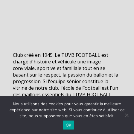
Club créé en 1945. Le TUVB FOOTBALL est
chargé d'histoire et véhicule une image
conviviale, sportive et familiale tout en se
basant sur le respect, la passion du ballon et la
progression. Si l'équipe sénior constitue la
vitrine de notre club, l'école de Football est l'un
des maillons essentiels du TUVB FOOTBALL.
Nous utilisons des cookies pour vous garantir la meilleure
expérience sur notre site web. Si vous continuez à utiliser ce
©
2026 - TUVB Football | Site internet réalisé par
site, nous supposerons que vous en êtes satisfait.
OK
MENTIONS LÉGALES