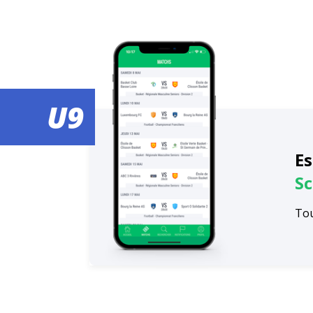
U9
Es
Sc
Tou