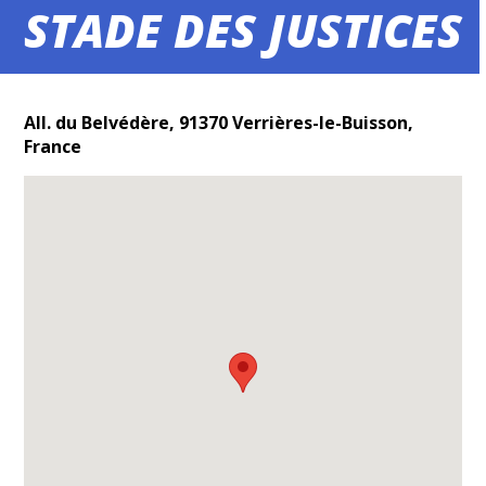
STADE DES JUSTICES
directions_bus
local_parking
groups
Bus
Parking
Co-voiturage
All. du Belvédère, 91370 Verrières-le-Buisson,
France