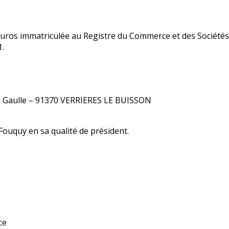
00 euros immatriculée au Registre du Commerce et des Sociét
.
s de Gaulle – 91370 VERRIERES LE BUISSON
Fouquy en sa qualité de président.
ce