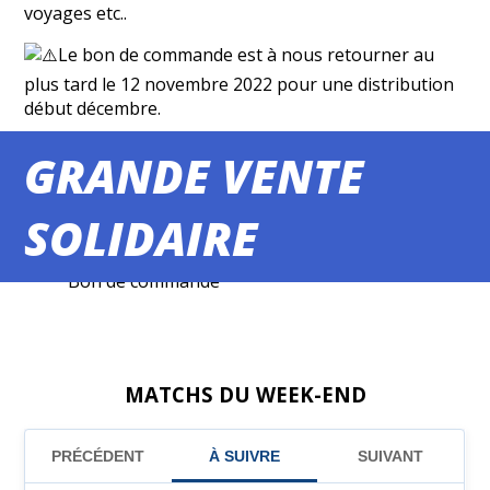
voyages etc..
Le bon de commande est à nous retourner au
plus tard le 12 novembre 2022 pour une distribution
début décembre.
Les enfants du TUVB Football vous remercient par
GRANDE VENTE
avance de votre implication et votre participation.
SOLIDAIRE
Bon de commande
MATCHS DU WEEK-END