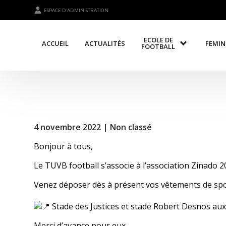
ESPACE D'ADMINISTRATION
ECOLE DE
ACCUEIL
ACTUALITÉS
FEMIN
FOOTBALL
4 novembre 2022 |
Non classé
Bonjour à tous,
Le TUVB football s’associe à l’association Zinado 
Venez déposer dès à présent vos vêtements de spor
Stade des Justices et stade Robert Desnos au
Merci d’avance pour eux