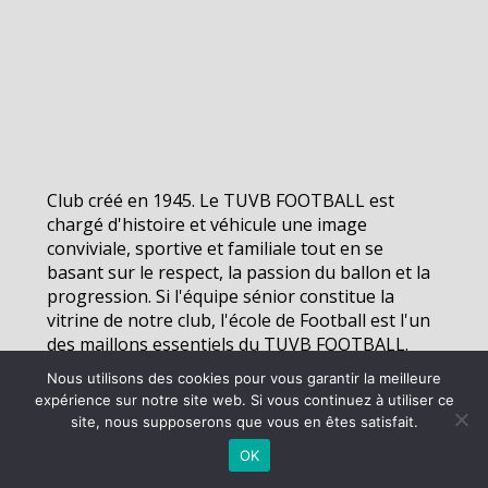
Club créé en 1945. Le TUVB FOOTBALL est
chargé d'histoire et véhicule une image
conviviale, sportive et familiale tout en se
basant sur le respect, la passion du ballon et la
progression. Si l'équipe sénior constitue la
vitrine de notre club, l'école de Football est l'un
des maillons essentiels du TUVB FOOTBALL.
Nous utilisons des cookies pour vous garantir la meilleure
expérience sur notre site web. Si vous continuez à utiliser ce
©
2026 - TUVB Football | Site internet réalisé par
site, nous supposerons que vous en êtes satisfait.
OK
MENTIONS LÉGALES