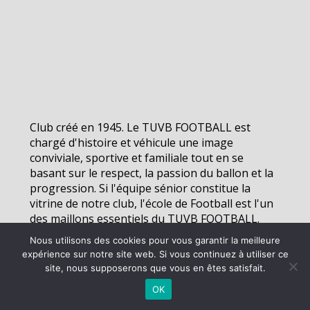
Club créé en 1945. Le TUVB FOOTBALL est
chargé d'histoire et véhicule une image
conviviale, sportive et familiale tout en se
basant sur le respect, la passion du ballon et la
progression. Si l'équipe sénior constitue la
vitrine de notre club, l'école de Football est l'un
des maillons essentiels du TUVB FOOTBALL.
Nous utilisons des cookies pour vous garantir la meilleure
expérience sur notre site web. Si vous continuez à utiliser ce
©
2026 - TUVB Football | Site internet réalisé par
site, nous supposerons que vous en êtes satisfait.
OK
MENTIONS LÉGALES