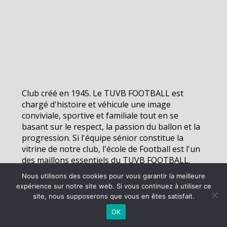
Club créé en 1945. Le TUVB FOOTBALL est
chargé d'histoire et véhicule une image
conviviale, sportive et familiale tout en se
basant sur le respect, la passion du ballon et la
progression. Si l'équipe sénior constitue la
vitrine de notre club, l'école de Football est l'un
des maillons essentiels du TUVB FOOTBALL.
Nous utilisons des cookies pour vous garantir la meilleure
expérience sur notre site web. Si vous continuez à utiliser ce
©
2026 - TUVB Football | Site internet réalisé par
site, nous supposerons que vous en êtes satisfait.
OK
MENTIONS LÉGALES